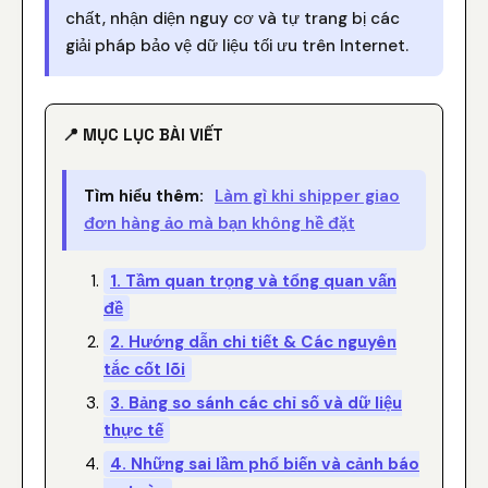
chất, nhận diện nguy cơ và tự trang bị các
giải pháp bảo vệ dữ liệu tối ưu trên Internet.
📍 MỤC LỤC BÀI VIẾT
Tìm hiểu thêm:
Làm gì khi shipper giao
đơn hàng ảo mà bạn không hề đặt
1. Tầm quan trọng và tổng quan vấn
đề
2. Hướng dẫn chi tiết & Các nguyên
tắc cốt lõi
3. Bảng so sánh các chỉ số và dữ liệu
thực tế
4. Những sai lầm phổ biến và cảnh báo