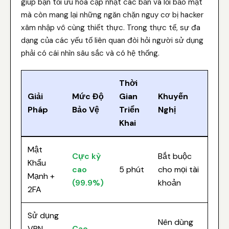
giúp bạn tối ưu hóa cập nhật các bản vá lỗi bảo mật
mà còn mang lại những ngăn chặn nguy cơ bị hacker
xâm nhập vô cùng thiết thực. Trong thực tế, sự đa
dạng của các yếu tố liên quan đòi hỏi người sử dụng
phải có cái nhìn sâu sắc và có hệ thống.
Thời
Giải
Mức Độ
Gian
Khuyến
Pháp
Bảo Vệ
Triển
Nghị
Khai
Mật
Cực kỳ
Bắt buộc
Khẩu
cao
5 phút
cho mọi tài
Mạnh +
(99.9%)
khoản
2FA
Sử dụng
Nên dùng
VPN
Cao