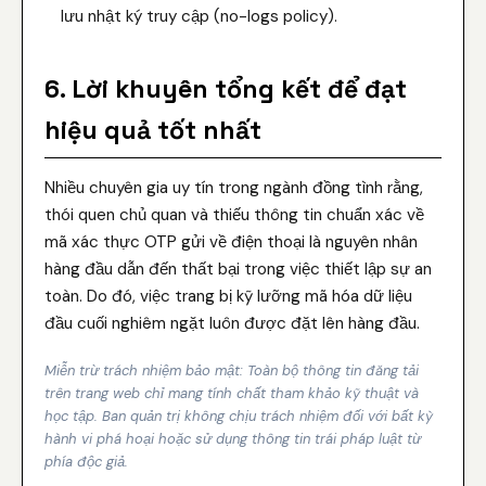
lưu nhật ký truy cập (no-logs policy).
6. Lời khuyên tổng kết để đạt
hiệu quả tốt nhất
Nhiều chuyên gia uy tín trong ngành đồng tình rằng,
thói quen chủ quan và thiếu thông tin chuẩn xác về
mã xác thực OTP gửi về điện thoại là nguyên nhân
hàng đầu dẫn đến thất bại trong việc thiết lập sự an
toàn. Do đó, việc trang bị kỹ lưỡng mã hóa dữ liệu
đầu cuối nghiêm ngặt luôn được đặt lên hàng đầu.
Miễn trừ trách nhiệm bảo mật: Toàn bộ thông tin đăng tải
trên trang web chỉ mang tính chất tham khảo kỹ thuật và
học tập. Ban quản trị không chịu trách nhiệm đối với bất kỳ
hành vi phá hoại hoặc sử dụng thông tin trái pháp luật từ
phía độc giả.