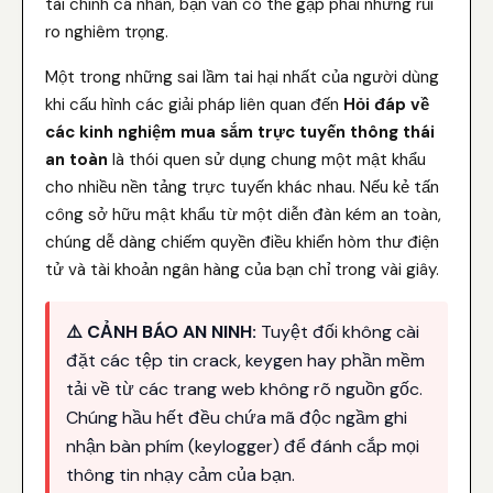
tài chính cá nhân, bạn vẫn có thể gặp phải những rủi
ro nghiêm trọng.
Một trong những sai lầm tai hại nhất của người dùng
khi cấu hình các giải pháp liên quan đến
Hỏi đáp về
các kinh nghiệm mua sắm trực tuyến thông thái
an toàn
là thói quen sử dụng chung một mật khẩu
cho nhiều nền tảng trực tuyến khác nhau. Nếu kẻ tấn
công sở hữu mật khẩu từ một diễn đàn kém an toàn,
chúng dễ dàng chiếm quyền điều khiển hòm thư điện
tử và tài khoản ngân hàng của bạn chỉ trong vài giây.
⚠️ CẢNH BÁO AN NINH:
Tuyệt đối không cài
đặt các tệp tin crack, keygen hay phần mềm
tải về từ các trang web không rõ nguồn gốc.
Chúng hầu hết đều chứa mã độc ngầm ghi
nhận bàn phím (keylogger) để đánh cắp mọi
thông tin nhạy cảm của bạn.