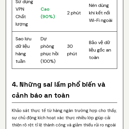
Sử dụng
Nên dùng
VPN
Cao
2 phút
khi kết nối
Chất
(90%)
Wi-Fi ngoài
lượng
Sao lưu
Dự
Bảo vệ dữ
dữ liệu
phòng
30
liệu gốc an
hàng
phục hồi
phút
toàn
tuần
(100%)
4. Những sai lầm phổ biến và
cảnh báo an toàn
Khảo sát thực tế từ hàng ngàn trường hợp cho thấy,
sự chủ động kích hoạt xác thực nhiều lớp giúp cải
thiện rõ rệt tỉ lệ thành công và giảm thiểu rủi ro ngoài