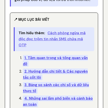
📍 MỤC LỤC BÀI VIẾT
Tìm hiểu thêm:
Cách phòng ngừa mã
độc đọc trộm tin nhắn SMS chứa mã
OTP
1. Tầm quan trọng và tổng quan vấn
đề
2. Hướng dẫn chi tiết & Các nguyên
tắc cốt lõi
3. Bảng so sánh các chỉ số và dữ liệu
thực tế
4. Những sai lầm phổ biến và cảnh báo
an toàn