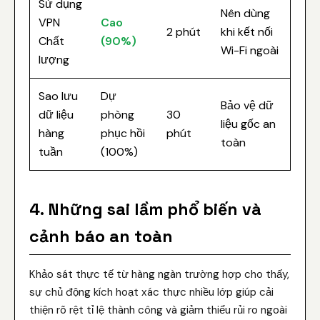
Sử dụng
Nên dùng
VPN
Cao
2 phút
khi kết nối
Chất
(90%)
Wi-Fi ngoài
lượng
Sao lưu
Dự
Bảo vệ dữ
dữ liệu
phòng
30
liệu gốc an
hàng
phục hồi
phút
toàn
tuần
(100%)
4. Những sai lầm phổ biến và
cảnh báo an toàn
Khảo sát thực tế từ hàng ngàn trường hợp cho thấy,
sự chủ động kích hoạt xác thực nhiều lớp giúp cải
thiện rõ rệt tỉ lệ thành công và giảm thiểu rủi ro ngoài