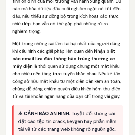
tính ổn định của môi trường vận hành xung quanh. Dù
các mã hóa dữ liệu đầu cuối nghiêm ngặt có tốt đến
đâu, nếu thiếu sự đồng bộ trong kích hoạt xác thực
nhiều lớp, bạn vẫn có thể gặp phải những rủi ro
nghiêm trọng.
Một trong những sai lầm tai hại nhất của người dùng
khi cấu hình các giải pháp liên quan đến
Nhận biết
các email lừa đảo thông báo trúng thưởng xe
máy điện
là thói quen sử dụng chung một mật khẩu
cho nhiều nền tảng trực tuyến khác nhau. Nếu kẻ tấn
công sở hữu mật khẩu từ một diễn đàn kém an toàn,
chúng dễ dàng chiếm quyền điều khiển hòm thư điện
tử và tài khoản ngân hàng của bạn chỉ trong vài giây.
⚠️ CẢNH BÁO AN NINH:
Tuyệt đối không cài
đặt các tệp tin crack, keygen hay phần mềm
tải về từ các trang web không rõ nguồn gốc.