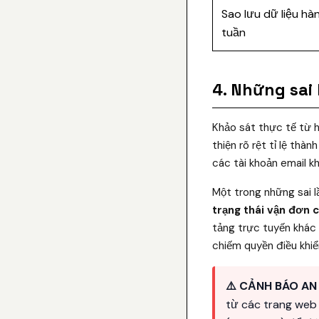
Sao lưu dữ liệu hà
tuần
4. Những sai
Khảo sát thực tế từ h
thiện rõ rệt tỉ lệ thà
các tài khoản email k
Một trong những sai l
trạng thái vận đơn c
tảng trực tuyến khác
chiếm quyền điều khiể
⚠️ CẢNH BÁO AN 
từ các trang web