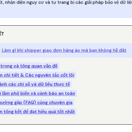
ất, nhận diện nguy cơ và tự trang bị các giải pháp bảo vệ dữ liệ
ẾT
Làm gì khi shipper giao đơn hàng ảo mà bạn không hề đặt
 trọng và tổng quan vấn đề
 chi tiết & Các nguyên tắc cốt lõi
ánh các chỉ số và dữ liệu thực tế
i lầm phổ biến và cảnh báo an toàn
thường gặp (FAQ) cùng chuyên gia
n tổng kết để đạt hiệu quả tốt nhất