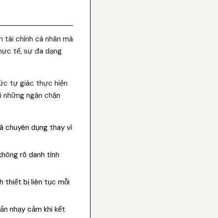
n tài chính cá nhân mà
hực tế, sự đa dạng
hức tự giác thực hiện
ại những ngăn chặn
ã chuyên dụng thay vì
không rõ danh tính
thiết bị liên tục mỗi
oản nhạy cảm khi kết