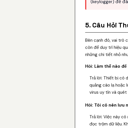
(keylogger) để đá
5. Câu Hỏi T
Bên cạnh đó, vai trò 
còn để duy trì hiệu q
những chi tiết nhỏ nh
Hỏi: Làm thế nào để 
Trả lời: Thiết bị c
quảng cáo lạ hoặc 
virus uy tín và qué
Hỏi: Tôi có nên lưu
Trả lời: Việc này c
đọc trộm dữ liệu. 