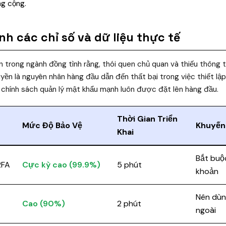
ng cộng.
nh các chỉ số và dữ liệu thực tế
ín trong ngành đồng tình rằng, thói quen chủ quan và thiếu thông 
yền là nguyên nhân hàng đầu dẫn đến thất bại trong việc thiết lập
g chính sách quản lý mật khẩu mạnh luôn được đặt lên hàng đầu.
Thời Gian Triển
Mức Độ Bảo Vệ
Khuyến
Khai
Bắt buộc
2FA
Cực kỳ cao (99.9%)
5 phút
khoản
Nên dùng
Cao (90%)
2 phút
ngoài