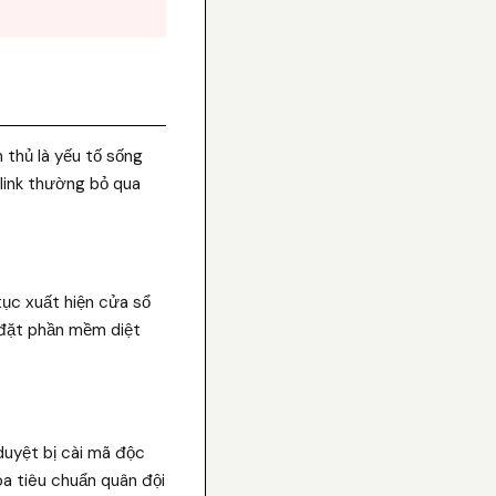
 thủ là yếu tố sống
 link thường bỏ qua
tục xuất hiện cửa sổ
 đặt phần mềm diệt
 duyệt bị cài mã độc
a tiêu chuẩn quân đội