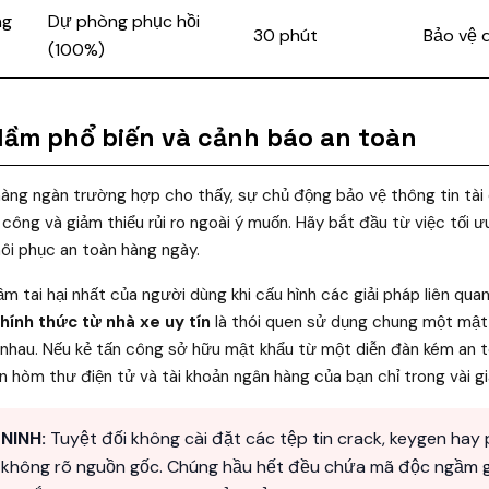
ng
Dự phòng phục hồi
30 phút
Bảo vệ d
(100%)
 lầm phổ biến và cảnh báo an toàn
àng ngàn trường hợp cho thấy, sự chủ động bảo vệ thông tin tài 
nh công và giảm thiểu rủi ro ngoài ý muốn. Hãy bắt đầu từ việc tối 
hôi phục an toàn hàng ngày.
ầm tai hại nhất của người dùng khi cấu hình các giải pháp liên qu
hính thức từ nhà xe uy tín
là thói quen sử dụng chung một mật 
 nhau. Nếu kẻ tấn công sở hữu mật khẩu từ một diễn đàn kém an 
n hòm thư điện tử và tài khoản ngân hàng của bạn chỉ trong vài gi
NINH:
Tuyệt đối không cài đặt các tệp tin crack, keygen hay
 không rõ nguồn gốc. Chúng hầu hết đều chứa mã độc ngầm g