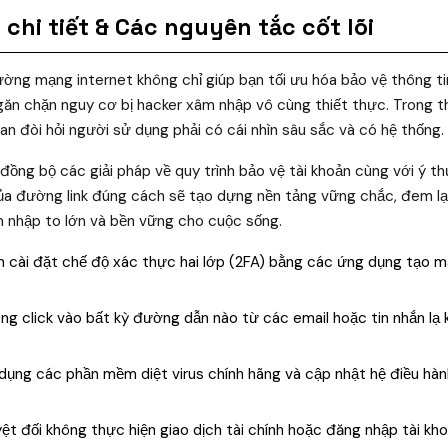
chi tiết & Các nguyên tắc cốt lõi
rường mạng internet không chỉ giúp bạn tối ưu hóa bảo vệ thông ti
găn chặn nguy cơ bị hacker xâm nhập vô cùng thiết thực. Trong t
uan đòi hỏi người sử dụng phải có cái nhìn sâu sắc và có hệ thống.
p đồng bộ các giải pháp về quy trình bảo vệ tài khoản cùng với ý t
của đường link đúng cách sẽ tạo dựng nền tảng vững chắc, đem l
m nhập to lớn và bền vững cho cuộc sống.
 cài đặt chế độ xác thực hai lớp (2FA) bằng các ứng dụng tạo m
g click vào bất kỳ đường dẫn nào từ các email hoặc tin nhắn lạ 
ụng các phần mềm diệt virus chính hãng và cập nhật hệ điều hành 
ệt đối không thực hiện giao dịch tài chính hoặc đăng nhập tài kh