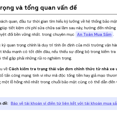
trọng và tổng quan vấn đề
ách quan, đầu tư thời gian tìm hiểu kỹ lưỡng về hệ thống bảo mật 
 giúp tiết kiệm chi phí sửa chữa sai lầm sau này, hướng đến những 
tuyệt đối bền vững nhất. trong chuyên mục
An Toàn Mua Sắm
.
 kỳ quan trọng chính là duy trì tính ổn định của môi trường vận h
t khẩu mạnh có tốt đến đâu, nếu thiếu sự đồng bộ trong kiểm tra
ó thể gặp phải những rủi ro nghiêm trọng.
âu về
Cách kiểm tra trạng thái vận đơn chính thức từ nhà xe u
tố tấn công mạng tinh vi như mã độc tống tiền hay giả mạo thươ
g một lỗ hổng nhỏ nhất trong chuỗi bảo mật cũng có thể dẫn đến vi
 đề:
Bảo vệ tài khoản ví điện tử liên kết với tài khoản mua s