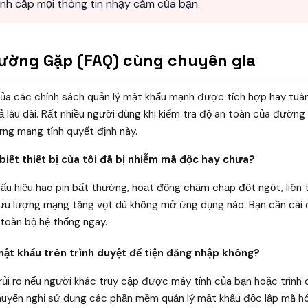
nh cắp mọi thông tin nhạy cảm của bạn.
hường Gặp (FAQ) cùng chuyên gia
của các chính sách quản lý mật khẩu mạnh được tích hợp hay tuân
uả lâu dài. Rất nhiều người dùng khi kiểm tra độ an toàn của đường
ưng mang tính quyết định này.
biết thiết bị của tôi đã bị nhiễm mã độc hay chưa?
ó dấu hiệu hao pin bất thường, hoạt động chậm chạp đột ngột, liên 
lưu lượng mạng tăng vọt dù không mở ứng dụng nào. Bạn cần cài
t toàn bộ hệ thống ngay.
 mật khẩu trên trình duyệt để tiện đăng nhập không?
ó rủi ro nếu người khác truy cập được máy tính của bạn hoặc trình
Khuyến nghị sử dụng các phần mềm quản lý mật khẩu độc lập mã hó