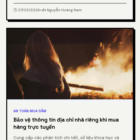
link khuyến mãi sốc gửi qua tin nhắn Zalo từ chuyên
gia.
🕒 27/05/2026
•
✍️ Nguyễn Hoàng Nam
AN TOÀN MUA SẮM
Bảo vệ thông tin địa chỉ nhà riêng khi mua
hàng trực tuyến
Cung cấp các phân tích chi tiết, số liệu khoa học và