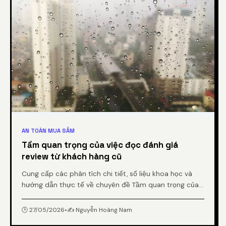
AN TOÀN MUA SẮM
Tầm quan trọng của việc đọc đánh giá
review từ khách hàng cũ
Cung cấp các phân tích chi tiết, số liệu khoa học và
hướng dẫn thực tế về chuyên đề Tầm quan trọng của
việc đọc đánh giá review từ khách hàng cũ từ chuyên
gia.
🕒 27/05/2026
•
✍️ Nguyễn Hoàng Nam