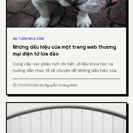
AN TOÀN MUA SẮM
Những dấu hiệu của một trang web thương
mại điện tử lừa đảo
Cung cấp các phân tích chi tiết, số liệu khoa học và
hướng dẫn thực tế về chuyên đề Những dấu hiệu của
một trang web thương mại điện tử lừa đảo từ chuyên
gia.
🕒 27/05/2026
•
✍️ Nguyễn Hoàng Nam