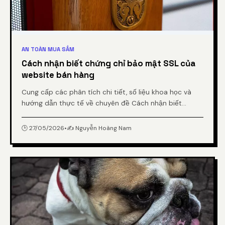
AN TOÀN MUA SẮM
Cách nhận biết chứng chỉ bảo mật SSL của
website bán hàng
Cung cấp các phân tích chi tiết, số liệu khoa học và
hướng dẫn thực tế về chuyên đề Cách nhận biết
chứng chỉ bảo mật SSL của website bán hàng từ
chuyên gia.
🕒 27/05/2026
•
✍️ Nguyễn Hoàng Nam