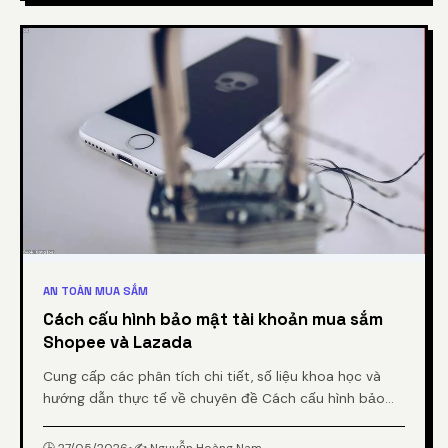
AN TOÀN MUA SẮM
Cách cấu hình bảo mật tài khoản mua sắm
Shopee và Lazada
Cung cấp các phân tích chi tiết, số liệu khoa học và
hướng dẫn thực tế về chuyên đề Cách cấu hình bảo
mật tài khoản mua sắm Shopee và Lazada từ chuyên
gia.
🕒 27/05/2026
•
✍️ Nguyễn Hoàng Nam