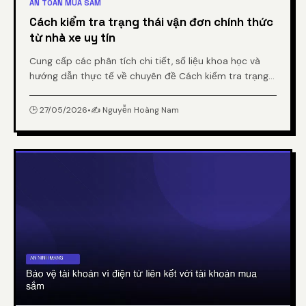
AN TOÀN MUA SẮM
Cách kiểm tra trạng thái vận đơn chính thức
từ nhà xe uy tín
Cung cấp các phân tích chi tiết, số liệu khoa học và
hướng dẫn thực tế về chuyên đề Cách kiểm tra trạng
thái vận đơn chính thức từ nhà xe uy tín từ chuyên gia.
🕒 27/05/2026
•
✍️ Nguyễn Hoàng Nam