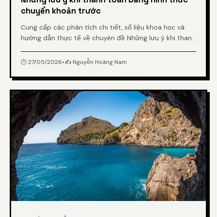
chuyển khoản trước
Cung cấp các phân tích chi tiết, số liệu khoa học và
hướng dẫn thực tế về chuyên đề Những lưu ý khi thanh
toán bằng hình thức chuyển khoản trước từ chuyên
gia.
🕒 27/05/2026
•
✍️ Nguyễn Hoàng Nam