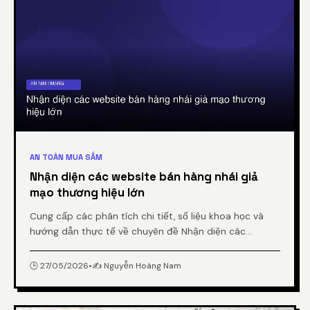
AN TOÀN MUA SẮM
Nhận diện các website bán hàng nhái giả
mạo thương hiệu lớn
Cung cấp các phân tích chi tiết, số liệu khoa học và
hướng dẫn thực tế về chuyên đề Nhận diện các
website bán hàng nhái giả mạo thương hiệu lớn từ
chuyên gia.
🕒 27/05/2026
•
✍️ Nguyễn Hoàng Nam