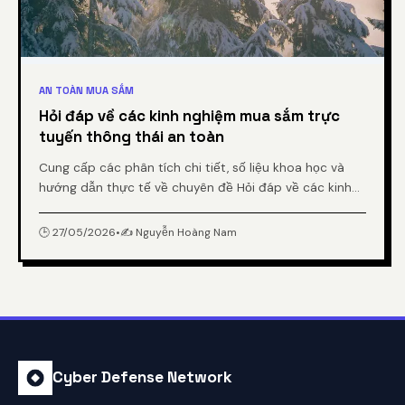
AN TOÀN MUA SẮM
Hỏi đáp về các kinh nghiệm mua sắm trực
tuyến thông thái an toàn
Cung cấp các phân tích chi tiết, số liệu khoa học và
hướng dẫn thực tế về chuyên đề Hỏi đáp về các kinh
nghiệm mua sắm trực tuyến thông thái an toàn từ
chuyên gia.
🕒 27/05/2026
•
✍️ Nguyễn Hoàng Nam
Cyber Defense Network