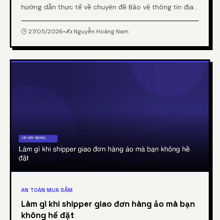
hướng dẫn thực tế về chuyên đề Bảo vệ thông tin địa
chỉ nhà riêng khi mua hàng trực tuyến từ chuyên gia.
🕒 27/05/2026
•
✍️ Nguyễn Hoàng Nam
AN TOÀN MUA SẮM
Làm gì khi shipper giao đơn hàng ảo mà bạn
không hề đặt